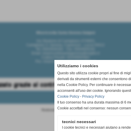
Misericordia Santa Gemma Galgani
Via Stradone di Camigliano 47/49/51
Camigliano S. Gemma, Capannori - Lucca 55012
Tel: 0583/936392 - Fax: 0583/926191
Email: misericordiasantagemma@virgilio.it
Codice Fiscale: 92049900464
Pec: misericordiasantagemma@pec.it
Utilizziamo i cookies
Questo sito utilizza cookie propri al fine di mi
derivati da strumenti esterni che consentono di
nella Cookie Policy. Per continuare è necessa
acconsenti all'uso dei cookie. Ignorando quest
Cookie Policy
-
Privacy Policy
Il tuo consenso ha una durata massima di 6 me
Cookie accettati nel consenso: nessun conse
Realizzazione siti web www.sitoper.it
tecnici necessari
I cookie tecnici e necessari aiutano a rende