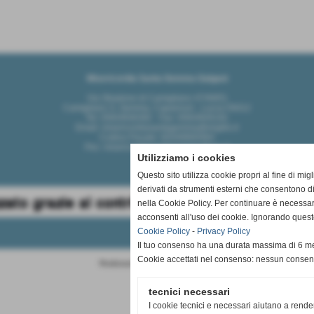
Misericordia Santa Gemma Galgani
Via Stradone di Camigliano 47/49/51
Camigliano S. Gemma, Capannori - Lucca 55012
Tel: 0583/936392 - Fax: 0583/926191
Email: misericordiasantagemma@virgilio.it
Codice Fiscale: 92049900464
Pec: misericordiasantagemma@pec.it
Utilizziamo i cookies
Questo sito utilizza cookie propri al fine di mi
derivati da strumenti esterni che consentono di
nella Cookie Policy. Per continuare è necessa
acconsenti all'uso dei cookie. Ignorando quest
Cookie Policy
-
Privacy Policy
Il tuo consenso ha una durata massima di 6 me
Cookie accettati nel consenso: nessun conse
Realizzazione siti web www.sitoper.it
tecnici necessari
I cookie tecnici e necessari aiutano a rende