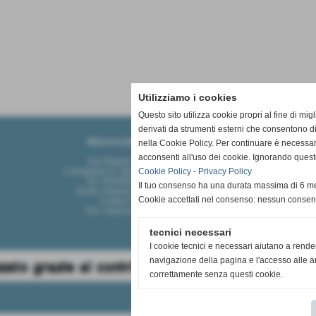
Utilizziamo i cookies
Questo sito utilizza cookie propri al fine di mi
derivati da strumenti esterni che consentono di
Misericordia Santa Gemma Galgani
nella Cookie Policy. Per continuare è necessa
acconsenti all'uso dei cookie. Ignorando quest
Via Stradone di Camigliano 47/49/51
Camigliano S. Gemma, Capannori - Lucca 55012
Cookie Policy
-
Privacy Policy
Tel: 0583/936392 - Fax: 0583/926191
Il tuo consenso ha una durata massima di 6 me
Email: misericordiasantagemma@virgilio.it
Cookie accettati nel consenso: nessun conse
Codice Fiscale: 92049900464
Pec: misericordiasantagemma@pec.it
tecnici necessari
I cookie tecnici e necessari aiutano a rende
navigazione della pagina e l'accesso alle ar
correttamente senza questi cookie.